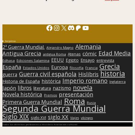
Facebook
Instagram
X
Discord
Patreon
YouTube
Sorpresa
Alemania
2ª Guerra Mundial.
Alejandro Magno
Edad Media
Antigua Grecia
cómic
Atenas
antigua Roma
EEUU
Egipto
Ensayo
entrevista
Edhasa
Ediciones Salamina
Grecia
España
Europa
Estados Unidos
filosofía
Francia
historia
Guerra civil española
Hislibris
guerra
Imperio romano
histórica
Historia de España
Inglaterra
novela
libros
Japón
nazismo
literatura
presentación
Novela histórica
Premios
Roma
Primera Guerra Mundial
Rusia
Segunda Guerra Mundial
Siglo XIX
siglo XX
siglo XVI
Viajes
vikingos
Todos los derechos pertenecen a Hislibris Asociación cultural