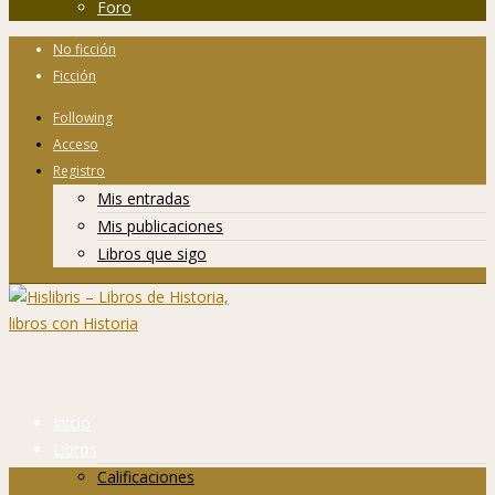
Foro
No ficción
Ficción
Following
Acceso
Registro
Mis entradas
Mis publicaciones
Libros que sigo
Inicio
Libros
Calificaciones