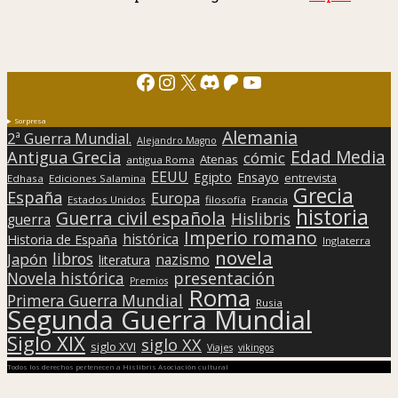
Facebook
Instagram
X
Discord
Patreon
YouTube
Sorpresa
Alemania
2ª Guerra Mundial.
Alejandro Magno
Edad Media
Antigua Grecia
cómic
Atenas
antigua Roma
EEUU
Egipto
Ensayo
entrevista
Edhasa
Ediciones Salamina
Grecia
España
Europa
Estados Unidos
filosofía
Francia
historia
Guerra civil española
Hislibris
guerra
Imperio romano
histórica
Historia de España
Inglaterra
novela
libros
Japón
nazismo
literatura
presentación
Novela histórica
Premios
Roma
Primera Guerra Mundial
Rusia
Segunda Guerra Mundial
Siglo XIX
siglo XX
siglo XVI
Viajes
vikingos
Todos los derechos pertenecen a Hislibris Asociación cultural