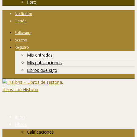
Foro
No ficción
Ficción
Following
Acceso
Registro
Mis entradas
Mis publicaciones
Libros que sigo
Inicio
Libros
Calificaciones