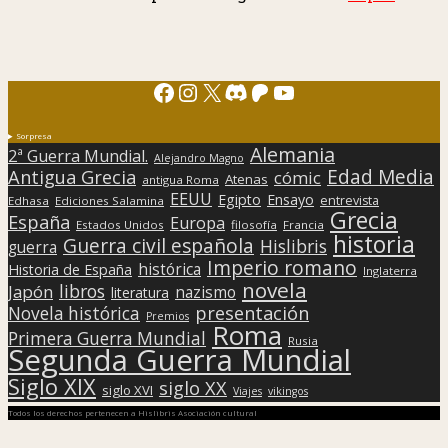
Facebook
Instagram
X
Discord
Patreon
YouTube
Sorpresa
Alemania
2ª Guerra Mundial.
Alejandro Magno
Edad Media
Antigua Grecia
cómic
Atenas
antigua Roma
EEUU
Egipto
Ensayo
entrevista
Edhasa
Ediciones Salamina
Grecia
España
Europa
Estados Unidos
filosofía
Francia
historia
Guerra civil española
Hislibris
guerra
Imperio romano
histórica
Historia de España
Inglaterra
novela
libros
Japón
nazismo
literatura
presentación
Novela histórica
Premios
Roma
Primera Guerra Mundial
Rusia
Segunda Guerra Mundial
Siglo XIX
siglo XX
siglo XVI
Viajes
vikingos
Todos los derechos pertenecen a Hislibris Asociación cultural