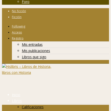
Foro
No ficción
Ficción
Following
Acceso
Registro
Mis entradas
Mis publicaciones
Libros que sigo
Inicio
Libros
Calificaciones