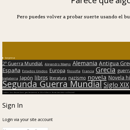
Pero puedes volver a probar suerte usando el bu
Sorpresa
Alemania
Antigua Gre
2ª Guerra Mundial.
Alejandro Magno
Grecia
España
Europa
guerr
Estados Unidos
filosofía
Francia
novela
libros
Japón
Novela hi
nazismo
literatura
Inglaterra
Segunda Guerra Mundial
Siglo XIX
Todos los derechos pertenecen a Hislibris Asociación cultural
Sign In
Login via your site account