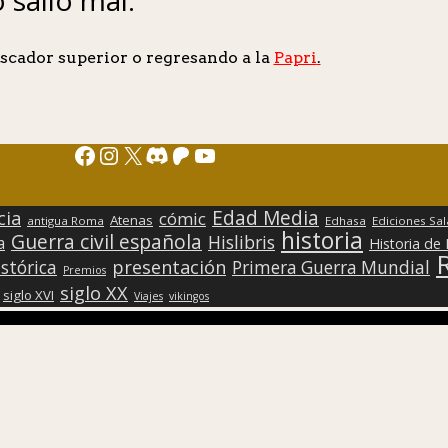
scador superior o regresando a la
Papri
.
Facebook
Instagram
X
Discord
Patreon
YouTube
Edad Media
cia
cómic
Atenas
antigua Roma
Edhasa
Ediciones Sa
historia
Guerra civil española
Hislibris
a
Historia de
presentación
stórica
Primera Guerra Mundial
Premios
siglo XX
siglo XVI
Viajes
vikingos