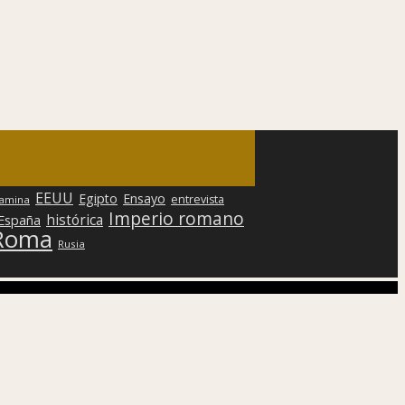
EEUU
Egipto
Ensayo
entrevista
lamina
Imperio romano
histórica
 España
Roma
Rusia