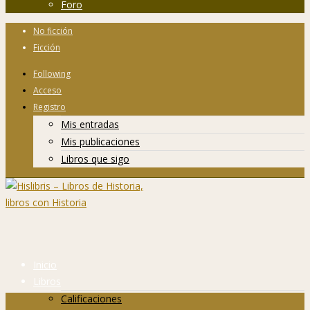
Foro
No ficción
Ficción
Following
Acceso
Registro
Mis entradas
Mis publicaciones
Libros que sigo
Inicio
Libros
Calificaciones