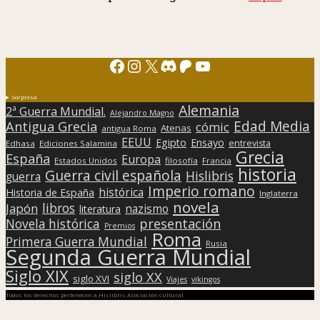
Facebook
Instagram
X
Discord
Patreon
YouTube
Sorpresa
Alemania
2ª Guerra Mundial.
Alejandro Magno
Edad Media
Antigua Grecia
cómic
Atenas
antigua Roma
EEUU
Egipto
Ensayo
entrevista
Edhasa
Ediciones Salamina
Grecia
España
Europa
Estados Unidos
filosofía
Francia
historia
Guerra civil española
Hislibris
guerra
Imperio romano
histórica
Historia de España
Inglaterra
novela
libros
Japón
nazismo
literatura
presentación
Novela histórica
Premios
Roma
Primera Guerra Mundial
Rusia
Segunda Guerra Mundial
Siglo XIX
siglo XX
siglo XVI
Viajes
vikingos
Todos los derechos pertenecen a Hislibris Asociación cultural