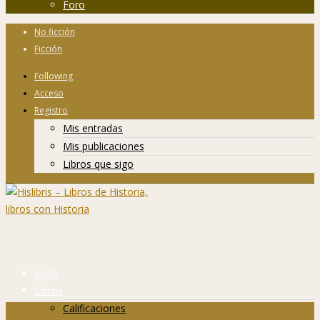
Foro
No ficción
Ficción
Following
Acceso
Registro
Mis entradas
Mis publicaciones
Libros que sigo
Inicio
Libros
Calificaciones