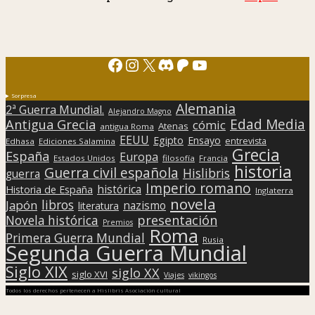
Facebook
Instagram
X
Discord
Patreon
YouTube
Sorpresa
Alemania
2ª Guerra Mundial.
Alejandro Magno
Edad Media
Antigua Grecia
cómic
Atenas
antigua Roma
EEUU
Egipto
Ensayo
entrevista
Edhasa
Ediciones Salamina
Grecia
España
Europa
Estados Unidos
filosofía
Francia
historia
Guerra civil española
Hislibris
guerra
Imperio romano
histórica
Historia de España
Inglaterra
novela
libros
Japón
nazismo
literatura
presentación
Novela histórica
Premios
Roma
Primera Guerra Mundial
Rusia
Segunda Guerra Mundial
Siglo XIX
siglo XX
siglo XVI
Viajes
vikingos
Todos los derechos pertenecen a Hislibris Asociación cultural