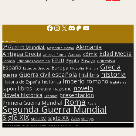
Facebook
Instagram
X
Discord
Patreon
YouTube
Sorpresa
Alemania
2ª Guerra Mundial.
Alejandro Magno
Edad Media
Antigua Grecia
cómic
Atenas
antigua Roma
EEUU
Egipto
Ensayo
entrevista
Edhasa
Ediciones Salamina
Grecia
España
Europa
Estados Unidos
filosofía
Francia
historia
Guerra civil española
Hislibris
guerra
Imperio romano
histórica
Historia de España
Inglaterra
novela
libros
Japón
nazismo
literatura
presentación
Novela histórica
Premios
Roma
Primera Guerra Mundial
Rusia
Segunda Guerra Mundial
Siglo XIX
siglo XX
siglo XVI
Viajes
vikingos
Todos los derechos pertenecen a Hislibris Asociación cultural