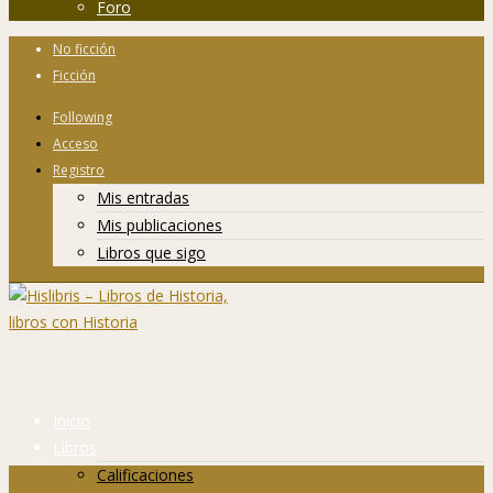
Foro
No ficción
Ficción
Following
Acceso
Registro
Mis entradas
Mis publicaciones
Libros que sigo
Inicio
Libros
Calificaciones