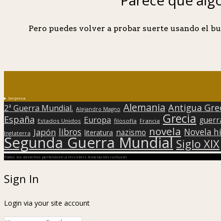
Pero puedes volver a probar suerte usando el bu
Sorpresa
Alemania
Antigua Gre
2ª Guerra Mundial.
Alejandro Magno
Grecia
España
Europa
guerr
Estados Unidos
filosofía
Francia
novela
libros
Japón
Novela hi
nazismo
literatura
Inglaterra
Segunda Guerra Mundial
Siglo XIX
Todos los derechos pertenecen a Hislibris Asociación cultural
Sign In
Login via your site account