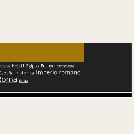
EEUU
Egipto
Ensayo
entrevista
lamina
Imperio romano
histórica
 España
Roma
Rusia