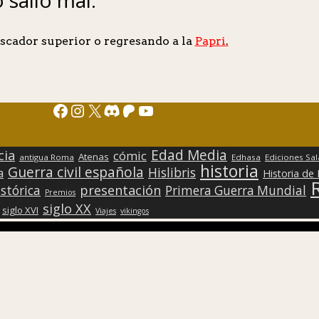
scador superior o regresando a la
Papri
.
Facebook
Instagram
X
Discord
Patreon
YouTube
Edad Media
cia
cómic
Atenas
antigua Roma
Edhasa
Ediciones Sa
historia
Guerra civil española
Hislibris
a
Historia de
presentación
stórica
Primera Guerra Mundial
Premios
siglo XX
siglo XVI
Viajes
vikingos