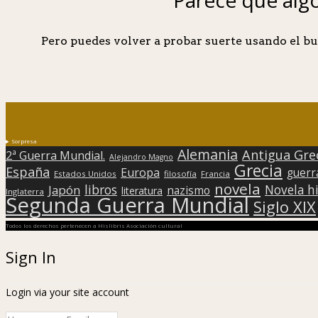
Pero puedes volver a probar suerte usando el bu
Sorpresa
Alemania
Antigua Gre
2ª Guerra Mundial.
Alejandro Magno
Grecia
España
Europa
guerr
Estados Unidos
filosofía
Francia
novela
libros
Japón
Novela hi
nazismo
literatura
Inglaterra
Segunda Guerra Mundial
Siglo XIX
Todos los derechos pertenecen a Hislibris Asociación cultural
Sign In
Login via your site account