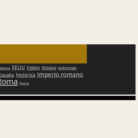
EEUU
Egipto
Ensayo
entrevista
lamina
Imperio romano
histórica
 España
Roma
Rusia