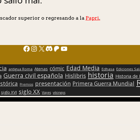
scador superior o regresando a la
Papri
.
Facebook
Instagram
X
Discord
Patreon
YouTube
Edad Media
cia
cómic
Atenas
antigua Roma
Edhasa
Ediciones Sa
historia
Guerra civil española
Hislibris
a
Historia de
presentación
stórica
Primera Guerra Mundial
Premios
siglo XX
siglo XVI
Viajes
vikingos