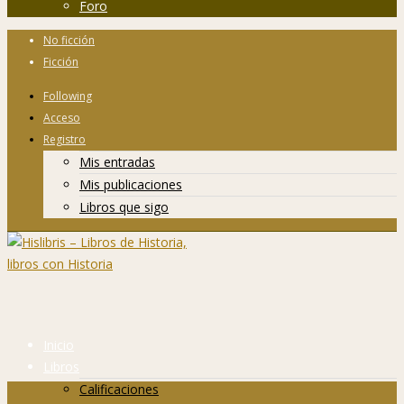
Foro
No ficción
Ficción
Following
Acceso
Registro
Mis entradas
Mis publicaciones
Libros que sigo
Inicio
Libros
Calificaciones