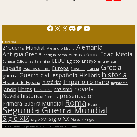
Facebook
Instagram
X
Discord
Patreon
YouTube
Sorpresa
Alemania
2ª Guerra Mundial.
Alejandro Magno
Edad Media
Antigua Grecia
cómic
Atenas
antigua Roma
EEUU
Egipto
Ensayo
entrevista
Edhasa
Ediciones Salamina
Grecia
España
Europa
Estados Unidos
filosofía
Francia
historia
Guerra civil española
Hislibris
guerra
Imperio romano
histórica
Historia de España
Inglaterra
novela
libros
Japón
nazismo
literatura
presentación
Novela histórica
Premios
Roma
Primera Guerra Mundial
Rusia
Segunda Guerra Mundial
Siglo XIX
siglo XX
siglo XVI
Viajes
vikingos
Todos los derechos pertenecen a Hislibris Asociación cultural