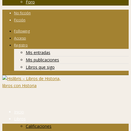
Foro
No ficción
Ficción
Following
Acceso
Registro
Mis entradas
Mis publicaciones
Libros que sigo
Inicio
Libros
Calificaciones