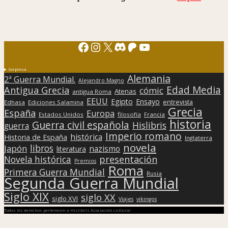
Facebook
Instagram
X
Discord
Patreon
YouTube
Sorpresa
Alemania
2ª Guerra Mundial.
Alejandro Magno
Edad Media
Antigua Grecia
cómic
Atenas
antigua Roma
EEUU
Egipto
Ensayo
entrevista
Edhasa
Ediciones Salamina
Grecia
España
Europa
Estados Unidos
filosofía
Francia
historia
Guerra civil española
Hislibris
guerra
Imperio romano
histórica
Historia de España
Inglaterra
novela
libros
Japón
nazismo
literatura
presentación
Novela histórica
Premios
Roma
Primera Guerra Mundial
Rusia
Segunda Guerra Mundial
Siglo XIX
siglo XX
siglo XVI
Viajes
vikingos
Todos los derechos pertenecen a Hislibris Asociación cultural