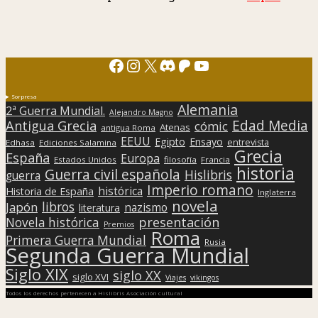
Facebook
Instagram
X
Discord
Patreon
YouTube
Sorpresa
Alemania
2ª Guerra Mundial.
Alejandro Magno
Edad Media
Antigua Grecia
cómic
Atenas
antigua Roma
EEUU
Egipto
Ensayo
entrevista
Edhasa
Ediciones Salamina
Grecia
España
Europa
Estados Unidos
filosofía
Francia
historia
Guerra civil española
Hislibris
guerra
Imperio romano
histórica
Historia de España
Inglaterra
novela
libros
Japón
nazismo
literatura
presentación
Novela histórica
Premios
Roma
Primera Guerra Mundial
Rusia
Segunda Guerra Mundial
Siglo XIX
siglo XX
siglo XVI
Viajes
vikingos
Todos los derechos pertenecen a Hislibris Asociación cultural