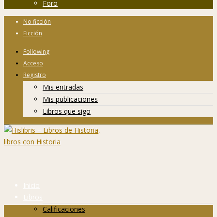
Foro
No ficción
Ficción
Following
Acceso
Registro
Mis entradas
Mis publicaciones
Libros que sigo
Inicio
Libros
Calificaciones