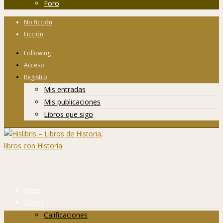
Foro
No ficción
Ficción
Following
Acceso
Registro
Mis entradas
Mis publicaciones
Libros que sigo
Inicio
Libros
Calificaciones