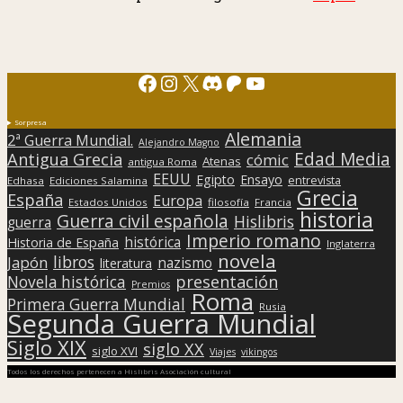
Facebook
Instagram
X
Discord
Patreon
YouTube
Sorpresa
Alemania
2ª Guerra Mundial.
Alejandro Magno
Edad Media
Antigua Grecia
cómic
Atenas
antigua Roma
EEUU
Egipto
Ensayo
entrevista
Edhasa
Ediciones Salamina
Grecia
España
Europa
Estados Unidos
filosofía
Francia
historia
Guerra civil española
Hislibris
guerra
Imperio romano
histórica
Historia de España
Inglaterra
novela
libros
Japón
nazismo
literatura
presentación
Novela histórica
Premios
Roma
Primera Guerra Mundial
Rusia
Segunda Guerra Mundial
Siglo XIX
siglo XX
siglo XVI
Viajes
vikingos
Todos los derechos pertenecen a Hislibris Asociación cultural