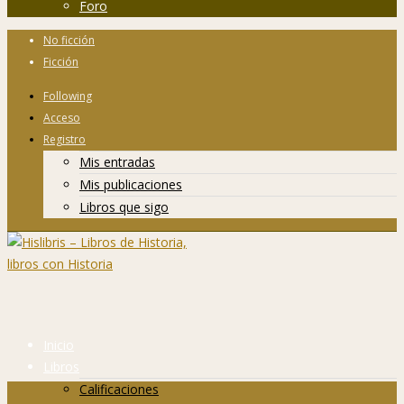
Foro
No ficción
Ficción
Following
Acceso
Registro
Mis entradas
Mis publicaciones
Libros que sigo
Inicio
Libros
Calificaciones