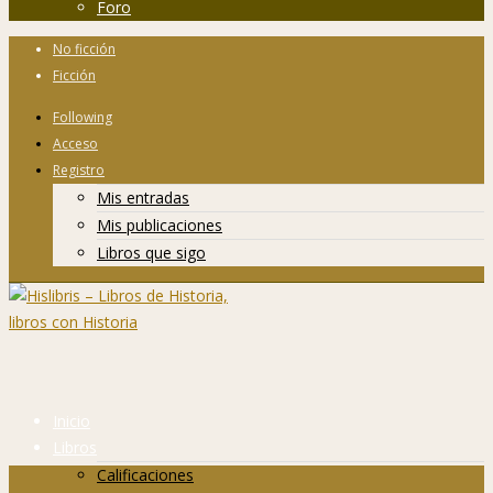
Foro
No ficción
Ficción
Following
Acceso
Registro
Mis entradas
Mis publicaciones
Libros que sigo
Inicio
Libros
Calificaciones