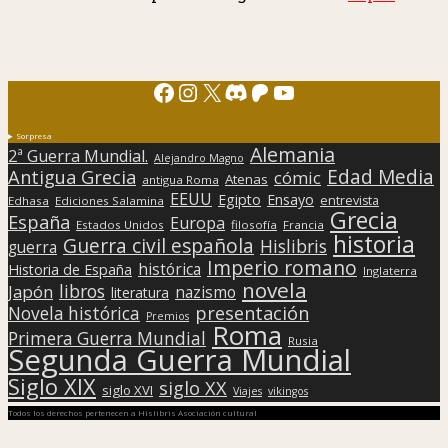
Facebook
Instagram
X
Discord
Patreon
YouTube
Sorpresa
Alemania
2ª Guerra Mundial.
Alejandro Magno
Edad Media
Antigua Grecia
cómic
Atenas
antigua Roma
EEUU
Egipto
Ensayo
entrevista
Edhasa
Ediciones Salamina
Grecia
España
Europa
Estados Unidos
filosofía
Francia
historia
Guerra civil española
Hislibris
guerra
Imperio romano
histórica
Historia de España
Inglaterra
novela
libros
Japón
nazismo
literatura
presentación
Novela histórica
Premios
Roma
Primera Guerra Mundial
Rusia
Segunda Guerra Mundial
Siglo XIX
siglo XX
siglo XVI
Viajes
vikingos
Todos los derechos pertenecen a Hislibris Asociación cultural