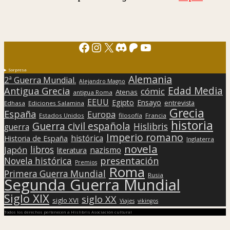
Facebook
Instagram
X
Discord
Patreon
YouTube
Sorpresa
Alemania
2ª Guerra Mundial.
Alejandro Magno
Edad Media
Antigua Grecia
cómic
Atenas
antigua Roma
EEUU
Egipto
Ensayo
entrevista
Edhasa
Ediciones Salamina
Grecia
España
Europa
Estados Unidos
filosofía
Francia
historia
Guerra civil española
Hislibris
guerra
Imperio romano
histórica
Historia de España
Inglaterra
novela
libros
Japón
nazismo
literatura
presentación
Novela histórica
Premios
Roma
Primera Guerra Mundial
Rusia
Segunda Guerra Mundial
Siglo XIX
siglo XX
siglo XVI
Viajes
vikingos
Todos los derechos pertenecen a Hislibris Asociación cultural