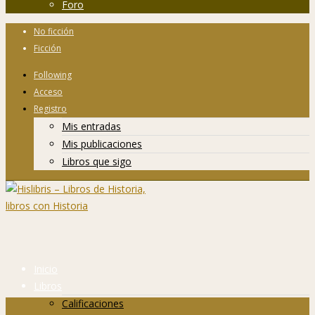
Foro
No ficción
Ficción
Following
Acceso
Registro
Mis entradas
Mis publicaciones
Libros que sigo
Inicio
Libros
Calificaciones