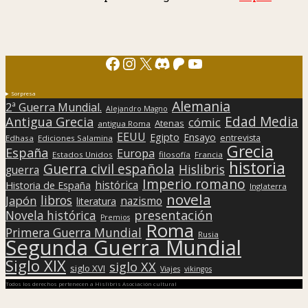
Facebook
Instagram
X
Discord
Patreon
YouTube
Sorpresa
Alemania
2ª Guerra Mundial.
Alejandro Magno
Edad Media
Antigua Grecia
cómic
Atenas
antigua Roma
EEUU
Egipto
Ensayo
entrevista
Edhasa
Ediciones Salamina
Grecia
España
Europa
Estados Unidos
filosofía
Francia
historia
Guerra civil española
Hislibris
guerra
Imperio romano
histórica
Historia de España
Inglaterra
novela
libros
Japón
nazismo
literatura
presentación
Novela histórica
Premios
Roma
Primera Guerra Mundial
Rusia
Segunda Guerra Mundial
Siglo XIX
siglo XX
siglo XVI
Viajes
vikingos
Todos los derechos pertenecen a Hislibris Asociación cultural