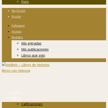
Foro
No ficción
Ficción
Following
Acceso
Registro
Mis entradas
Mis publicaciones
Libros que sigo
Inicio
Libros
Calificaciones