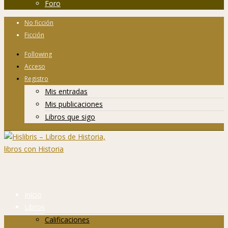
Foro
No ficción
Ficción
Following
Acceso
Registro
Mis entradas
Mis publicaciones
Libros que sigo
Inicio
Libros
Calificaciones