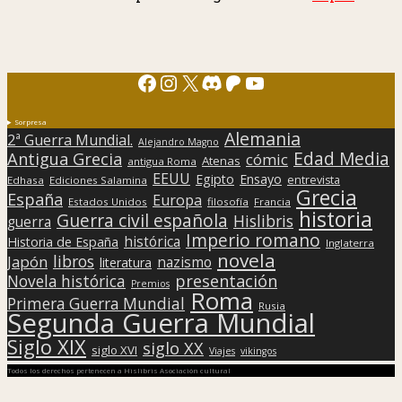
Facebook
Instagram
X
Discord
Patreon
YouTube
Sorpresa
Alemania
2ª Guerra Mundial.
Alejandro Magno
Edad Media
Antigua Grecia
cómic
Atenas
antigua Roma
EEUU
Egipto
Ensayo
entrevista
Edhasa
Ediciones Salamina
Grecia
España
Europa
Estados Unidos
filosofía
Francia
historia
Guerra civil española
Hislibris
guerra
Imperio romano
histórica
Historia de España
Inglaterra
novela
libros
Japón
nazismo
literatura
presentación
Novela histórica
Premios
Roma
Primera Guerra Mundial
Rusia
Segunda Guerra Mundial
Siglo XIX
siglo XX
siglo XVI
Viajes
vikingos
Todos los derechos pertenecen a Hislibris Asociación cultural