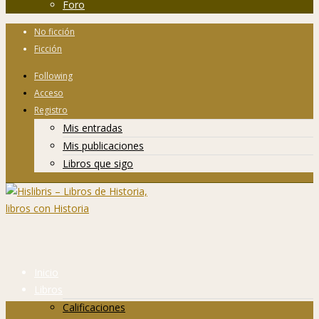
Foro
No ficción
Ficción
Following
Acceso
Registro
Mis entradas
Mis publicaciones
Libros que sigo
Inicio
Libros
Calificaciones