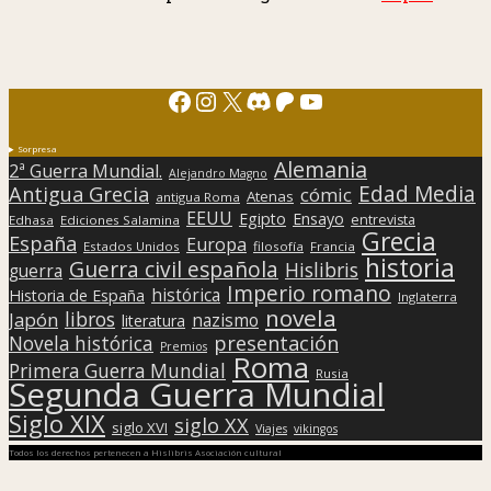
Facebook
Instagram
X
Discord
Patreon
YouTube
Sorpresa
Alemania
2ª Guerra Mundial.
Alejandro Magno
Edad Media
Antigua Grecia
cómic
Atenas
antigua Roma
EEUU
Egipto
Ensayo
entrevista
Edhasa
Ediciones Salamina
Grecia
España
Europa
Estados Unidos
filosofía
Francia
historia
Guerra civil española
Hislibris
guerra
Imperio romano
histórica
Historia de España
Inglaterra
novela
libros
Japón
nazismo
literatura
presentación
Novela histórica
Premios
Roma
Primera Guerra Mundial
Rusia
Segunda Guerra Mundial
Siglo XIX
siglo XX
siglo XVI
Viajes
vikingos
Todos los derechos pertenecen a Hislibris Asociación cultural