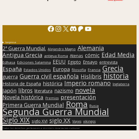
Facebook
Instagram
X
Discord
Patreon
YouTube
Sorpresa
Alemania
2ª Guerra Mundial.
Alejandro Magno
Edad Media
Antigua Grecia
cómic
Atenas
antigua Roma
EEUU
Egipto
Ensayo
entrevista
Edhasa
Ediciones Salamina
Grecia
España
Europa
Estados Unidos
filosofía
Francia
historia
Guerra civil española
Hislibris
guerra
Imperio romano
histórica
Historia de España
Inglaterra
novela
libros
Japón
nazismo
literatura
presentación
Novela histórica
Premios
Roma
Primera Guerra Mundial
Rusia
Segunda Guerra Mundial
Siglo XIX
siglo XX
siglo XVI
Viajes
vikingos
Todos los derechos pertenecen a Hislibris Asociación cultural