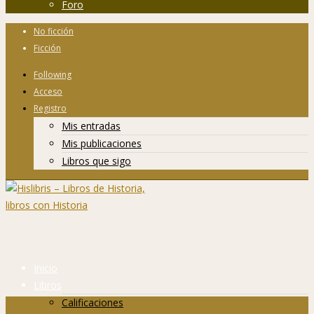
Foro
No ficción
Ficción
Following
Acceso
Registro
Mis entradas
Mis publicaciones
Libros que sigo
Inicio
Libros
Calificaciones