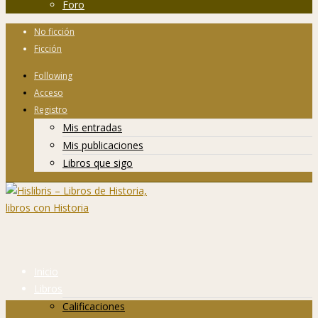
Foro
No ficción
Ficción
Following
Acceso
Registro
Mis entradas
Mis publicaciones
Libros que sigo
Inicio
Libros
Calificaciones