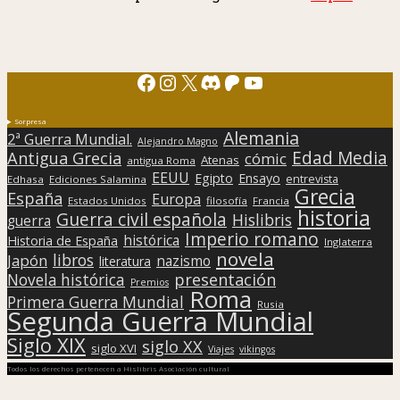
Facebook
Instagram
X
Discord
Patreon
YouTube
Sorpresa
Alemania
2ª Guerra Mundial.
Alejandro Magno
Edad Media
Antigua Grecia
cómic
Atenas
antigua Roma
EEUU
Egipto
Ensayo
entrevista
Edhasa
Ediciones Salamina
Grecia
España
Europa
Estados Unidos
filosofía
Francia
historia
Guerra civil española
Hislibris
guerra
Imperio romano
histórica
Historia de España
Inglaterra
novela
libros
Japón
nazismo
literatura
presentación
Novela histórica
Premios
Roma
Primera Guerra Mundial
Rusia
Segunda Guerra Mundial
Siglo XIX
siglo XX
siglo XVI
Viajes
vikingos
Todos los derechos pertenecen a Hislibris Asociación cultural