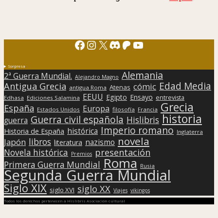
Facebook
Instagram
X
Discord
Patreon
YouTube
Sorpresa
Alemania
2ª Guerra Mundial.
Alejandro Magno
Edad Media
Antigua Grecia
cómic
Atenas
antigua Roma
EEUU
Egipto
Ensayo
entrevista
Edhasa
Ediciones Salamina
Grecia
España
Europa
Estados Unidos
filosofía
Francia
historia
Guerra civil española
Hislibris
guerra
Imperio romano
histórica
Historia de España
Inglaterra
novela
libros
Japón
nazismo
literatura
presentación
Novela histórica
Premios
Roma
Primera Guerra Mundial
Rusia
Segunda Guerra Mundial
Siglo XIX
siglo XX
siglo XVI
Viajes
vikingos
Todos los derechos pertenecen a Hislibris Asociación cultural