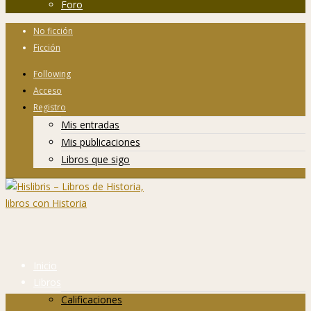
Foro
No ficción
Ficción
Following
Acceso
Registro
Mis entradas
Mis publicaciones
Libros que sigo
Inicio
Libros
Calificaciones