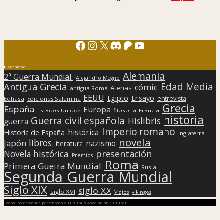
Facebook
Instagram
X
Discord
Patreon
YouTube
Sorpresa
Alemania
2ª Guerra Mundial.
Alejandro Magno
Edad Media
Antigua Grecia
cómic
Atenas
antigua Roma
EEUU
Egipto
Ensayo
entrevista
Edhasa
Ediciones Salamina
Grecia
España
Europa
Estados Unidos
filosofía
Francia
historia
Guerra civil española
Hislibris
guerra
Imperio romano
histórica
Historia de España
Inglaterra
novela
libros
Japón
nazismo
literatura
presentación
Novela histórica
Premios
Roma
Primera Guerra Mundial
Rusia
Segunda Guerra Mundial
Siglo XIX
siglo XX
siglo XVI
Viajes
vikingos
Todos los derechos pertenecen a Hislibris Asociación cultural