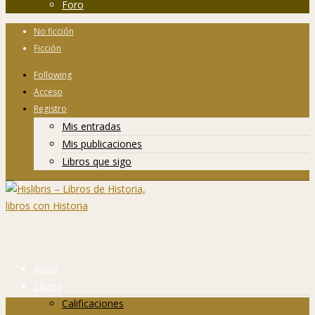
Foro
No ficción
Ficción
Following
Acceso
Registro
Mis entradas
Mis publicaciones
Libros que sigo
Inicio
Libros
Calificaciones