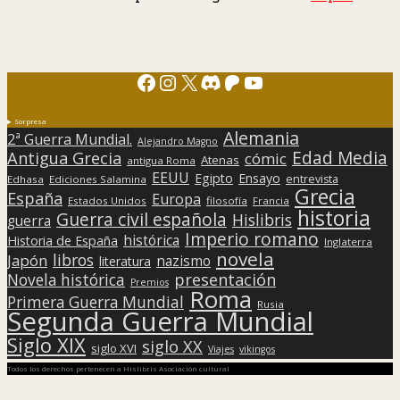
Facebook
Instagram
X
Discord
Patreon
YouTube
Sorpresa
Alemania
2ª Guerra Mundial.
Alejandro Magno
Edad Media
Antigua Grecia
cómic
Atenas
antigua Roma
EEUU
Egipto
Ensayo
entrevista
Edhasa
Ediciones Salamina
Grecia
España
Europa
Estados Unidos
filosofía
Francia
historia
Guerra civil española
Hislibris
guerra
Imperio romano
histórica
Historia de España
Inglaterra
novela
libros
Japón
nazismo
literatura
presentación
Novela histórica
Premios
Roma
Primera Guerra Mundial
Rusia
Segunda Guerra Mundial
Siglo XIX
siglo XX
siglo XVI
Viajes
vikingos
Todos los derechos pertenecen a Hislibris Asociación cultural