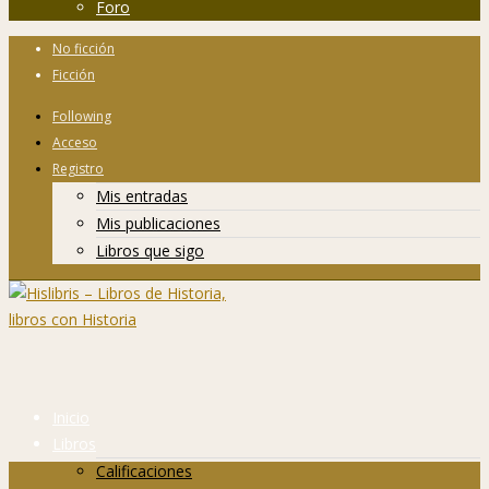
Foro
No ficción
Ficción
Following
Acceso
Registro
Mis entradas
Mis publicaciones
Libros que sigo
Inicio
Libros
Calificaciones