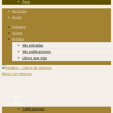
Foro
No ficción
Ficción
Following
Acceso
Registro
Mis entradas
Mis publicaciones
Libros que sigo
Inicio
Libros
Calificaciones