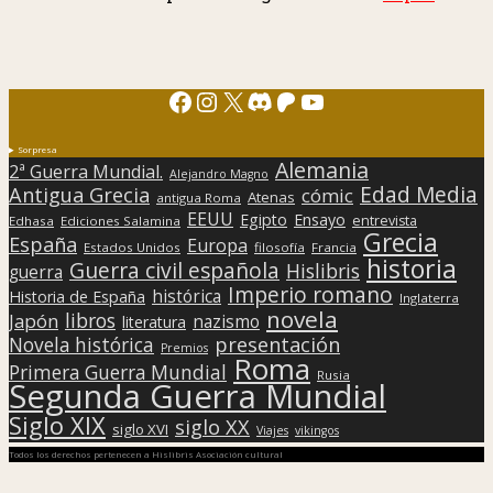
Facebook
Instagram
X
Discord
Patreon
YouTube
Sorpresa
Alemania
2ª Guerra Mundial.
Alejandro Magno
Edad Media
Antigua Grecia
cómic
Atenas
antigua Roma
EEUU
Egipto
Ensayo
entrevista
Edhasa
Ediciones Salamina
Grecia
España
Europa
Estados Unidos
filosofía
Francia
historia
Guerra civil española
Hislibris
guerra
Imperio romano
histórica
Historia de España
Inglaterra
novela
libros
Japón
nazismo
literatura
presentación
Novela histórica
Premios
Roma
Primera Guerra Mundial
Rusia
Segunda Guerra Mundial
Siglo XIX
siglo XX
siglo XVI
Viajes
vikingos
Todos los derechos pertenecen a Hislibris Asociación cultural