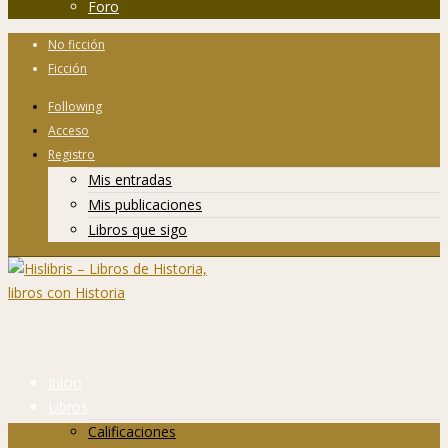
Foro
No ficción
Ficción
Following
Acceso
Registro
Mis entradas
Mis publicaciones
Libros que sigo
Inicio
Libros
Calificaciones