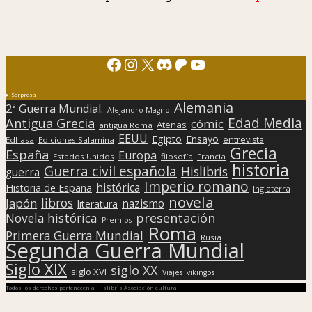
Facebook
Instagram
X
Discord
Patreon
YouTube
Sorpresa
Alemania
2ª Guerra Mundial.
Alejandro Magno
Edad Media
Antigua Grecia
cómic
Atenas
antigua Roma
EEUU
Egipto
Ensayo
entrevista
Edhasa
Ediciones Salamina
Grecia
España
Europa
Estados Unidos
filosofía
Francia
historia
Guerra civil española
Hislibris
guerra
Imperio romano
histórica
Historia de España
Inglaterra
novela
libros
Japón
nazismo
literatura
presentación
Novela histórica
Premios
Roma
Primera Guerra Mundial
Rusia
Segunda Guerra Mundial
Siglo XIX
siglo XX
siglo XVI
Viajes
vikingos
Todos los derechos pertenecen a Hislibris Asociación cultural