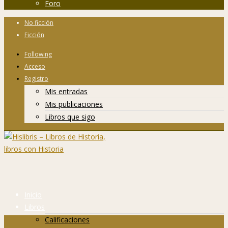
Foro
No ficción
Ficción
Following
Acceso
Registro
Mis entradas
Mis publicaciones
Libros que sigo
Inicio
Libros
Calificaciones