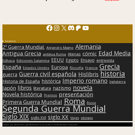
Facebook
Instagram
X
Discord
Patreon
YouTube
Sorpresa
Alemania
2ª Guerra Mundial.
Alejandro Magno
Edad Media
Antigua Grecia
cómic
Atenas
antigua Roma
EEUU
Egipto
Ensayo
entrevista
Edhasa
Ediciones Salamina
Grecia
España
Europa
Estados Unidos
filosofía
Francia
historia
Guerra civil española
Hislibris
guerra
Imperio romano
histórica
Historia de España
Inglaterra
novela
libros
Japón
nazismo
literatura
presentación
Novela histórica
Premios
Roma
Primera Guerra Mundial
Rusia
Segunda Guerra Mundial
Siglo XIX
siglo XX
siglo XVI
Viajes
vikingos
Todos los derechos pertenecen a Hislibris Asociación cultural