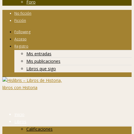
Foro
No ficción
Ficción
Following
Acceso
Registro
Mis entradas
Mis publicaciones
Libros que sigo
Inicio
Libros
Calificaciones