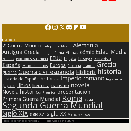
Facebook
Instagram
X
Discord
Patreon
YouTube
Sorpresa
Alemania
2ª Guerra Mundial.
Alejandro Magno
Edad Media
Antigua Grecia
cómic
Atenas
antigua Roma
EEUU
Egipto
Ensayo
entrevista
Edhasa
Ediciones Salamina
Grecia
España
Europa
Estados Unidos
filosofía
Francia
historia
Guerra civil española
Hislibris
guerra
Imperio romano
histórica
Historia de España
Inglaterra
novela
libros
Japón
nazismo
literatura
presentación
Novela histórica
Premios
Roma
Primera Guerra Mundial
Rusia
Segunda Guerra Mundial
Siglo XIX
siglo XX
siglo XVI
Viajes
vikingos
Todos los derechos pertenecen a Hislibris Asociación cultural