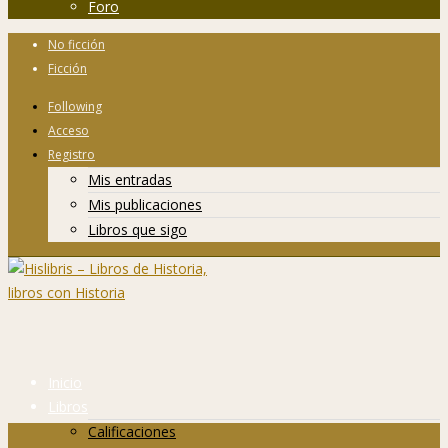
Foro
No ficción
Ficción
Following
Acceso
Registro
Mis entradas
Mis publicaciones
Libros que sigo
Inicio
Libros
Calificaciones