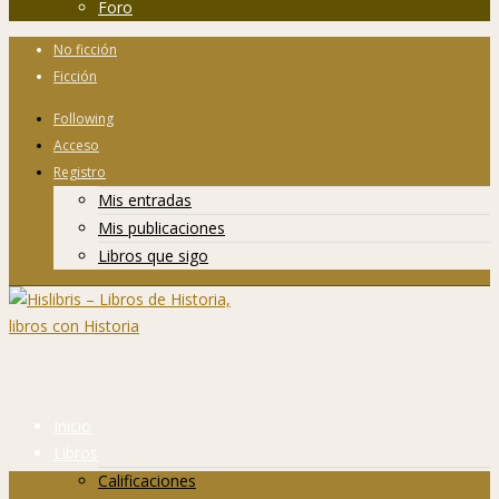
Foro
No ficción
Ficción
Following
Acceso
Registro
Mis entradas
Mis publicaciones
Libros que sigo
Inicio
Libros
Calificaciones