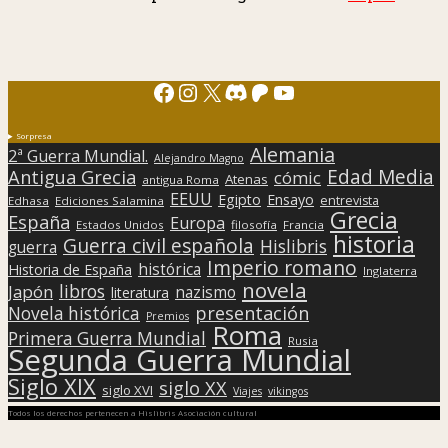
Facebook
Instagram
X
Discord
Patreon
YouTube
Sorpresa
Alemania
2ª Guerra Mundial.
Alejandro Magno
Edad Media
Antigua Grecia
cómic
Atenas
antigua Roma
EEUU
Egipto
Ensayo
entrevista
Edhasa
Ediciones Salamina
Grecia
España
Europa
Estados Unidos
filosofía
Francia
historia
Guerra civil española
Hislibris
guerra
Imperio romano
histórica
Historia de España
Inglaterra
novela
libros
Japón
nazismo
literatura
presentación
Novela histórica
Premios
Roma
Primera Guerra Mundial
Rusia
Segunda Guerra Mundial
Siglo XIX
siglo XX
siglo XVI
Viajes
vikingos
Todos los derechos pertenecen a Hislibris Asociación cultural