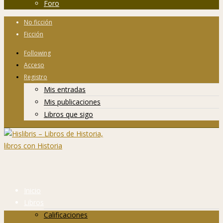
Foro
No ficción
Ficción
Following
Acceso
Registro
Mis entradas
Mis publicaciones
Libros que sigo
Inicio
Libros
Calificaciones