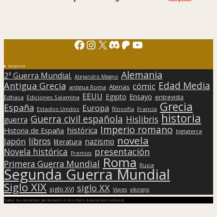
Facebook
Instagram
X
Discord
Patreon
YouTube
Sorpresa
Alemania
2ª Guerra Mundial.
Alejandro Magno
Edad Media
Antigua Grecia
cómic
Atenas
antigua Roma
EEUU
Egipto
Ensayo
entrevista
Edhasa
Ediciones Salamina
Grecia
España
Europa
Estados Unidos
filosofía
Francia
historia
Guerra civil española
Hislibris
guerra
Imperio romano
histórica
Historia de España
Inglaterra
novela
libros
Japón
nazismo
literatura
presentación
Novela histórica
Premios
Roma
Primera Guerra Mundial
Rusia
Segunda Guerra Mundial
Siglo XIX
siglo XX
siglo XVI
Viajes
vikingos
Todos los derechos pertenecen a Hislibris Asociación cultural