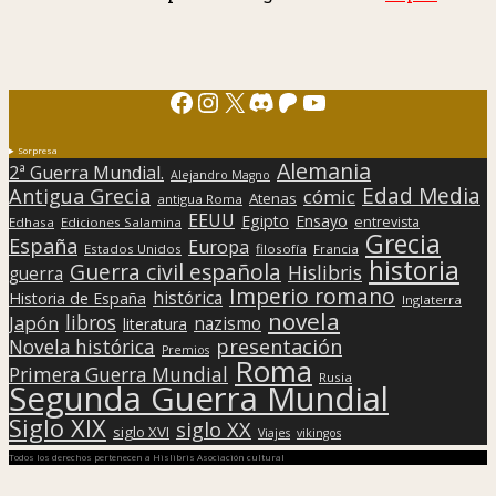
Facebook
Instagram
X
Discord
Patreon
YouTube
Sorpresa
Alemania
2ª Guerra Mundial.
Alejandro Magno
Edad Media
Antigua Grecia
cómic
Atenas
antigua Roma
EEUU
Egipto
Ensayo
entrevista
Edhasa
Ediciones Salamina
Grecia
España
Europa
Estados Unidos
filosofía
Francia
historia
Guerra civil española
Hislibris
guerra
Imperio romano
histórica
Historia de España
Inglaterra
novela
libros
Japón
nazismo
literatura
presentación
Novela histórica
Premios
Roma
Primera Guerra Mundial
Rusia
Segunda Guerra Mundial
Siglo XIX
siglo XX
siglo XVI
Viajes
vikingos
Todos los derechos pertenecen a Hislibris Asociación cultural