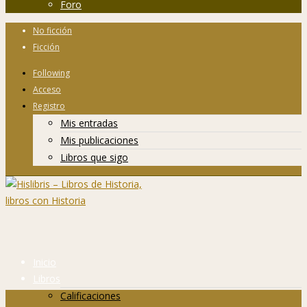
Foro
No ficción
Ficción
Following
Acceso
Registro
Mis entradas
Mis publicaciones
Libros que sigo
Inicio
Libros
Calificaciones