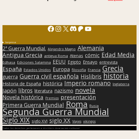
Facebook
Instagram
X
Discord
Patreon
YouTube
Sorpresa
Alemania
2ª Guerra Mundial.
Alejandro Magno
Edad Media
Antigua Grecia
cómic
Atenas
antigua Roma
EEUU
Egipto
Ensayo
entrevista
Edhasa
Ediciones Salamina
Grecia
España
Europa
Estados Unidos
filosofía
Francia
historia
Guerra civil española
Hislibris
guerra
Imperio romano
histórica
Historia de España
Inglaterra
novela
libros
Japón
nazismo
literatura
presentación
Novela histórica
Premios
Roma
Primera Guerra Mundial
Rusia
Segunda Guerra Mundial
Siglo XIX
siglo XX
siglo XVI
Viajes
vikingos
Todos los derechos pertenecen a Hislibris Asociación cultural