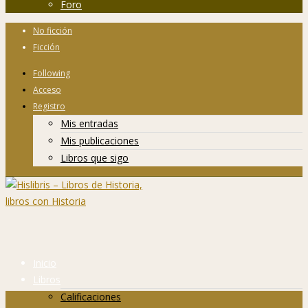
Foro
No ficción
Ficción
Following
Acceso
Registro
Mis entradas
Mis publicaciones
Libros que sigo
Inicio
Libros
Calificaciones