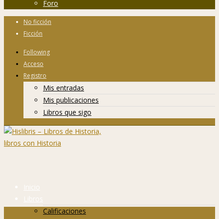
Foro
No ficción
Ficción
Following
Acceso
Registro
Mis entradas
Mis publicaciones
Libros que sigo
Inicio
Libros
Calificaciones