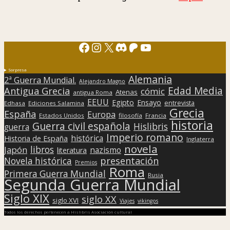
Facebook
Instagram
X
Discord
Patreon
YouTube
Sorpresa
Alemania
2ª Guerra Mundial.
Alejandro Magno
Edad Media
Antigua Grecia
cómic
Atenas
antigua Roma
EEUU
Egipto
Ensayo
entrevista
Edhasa
Ediciones Salamina
Grecia
España
Europa
Estados Unidos
filosofía
Francia
historia
Guerra civil española
Hislibris
guerra
Imperio romano
histórica
Historia de España
Inglaterra
novela
libros
Japón
nazismo
literatura
presentación
Novela histórica
Premios
Roma
Primera Guerra Mundial
Rusia
Segunda Guerra Mundial
Siglo XIX
siglo XX
siglo XVI
Viajes
vikingos
Todos los derechos pertenecen a Hislibris Asociación cultural