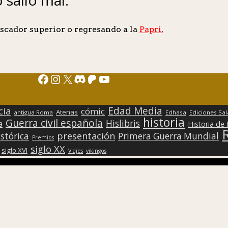
scador superior o regresando a la
Papri
.
Facebook
Instagram
X
Discord
Patreon
YouTube
Edad Media
cia
cómic
Atenas
antigua Roma
Edhasa
Ediciones Sa
historia
Guerra civil española
Hislibris
a
Historia de
presentación
stórica
Primera Guerra Mundial
Premios
siglo XX
siglo XVI
Viajes
vikingos