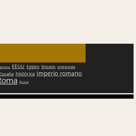
EEUU
Egipto
Ensayo
entrevista
lamina
Imperio romano
histórica
 España
Roma
Rusia