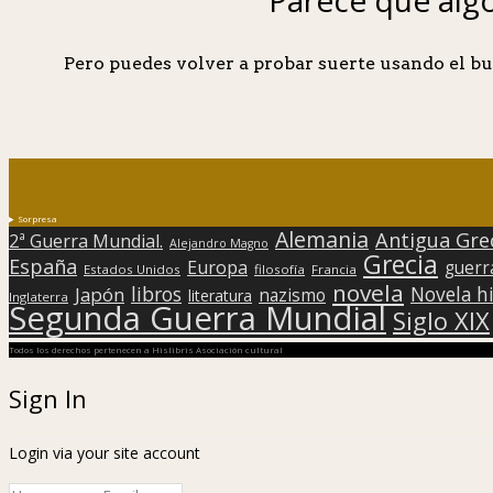
Pero puedes volver a probar suerte usando el bu
Sorpresa
Alemania
Antigua Gre
2ª Guerra Mundial.
Alejandro Magno
Grecia
España
Europa
guerr
Estados Unidos
filosofía
Francia
novela
libros
Japón
Novela hi
nazismo
literatura
Inglaterra
Segunda Guerra Mundial
Siglo XIX
Todos los derechos pertenecen a Hislibris Asociación cultural
Sign In
Login via your site account