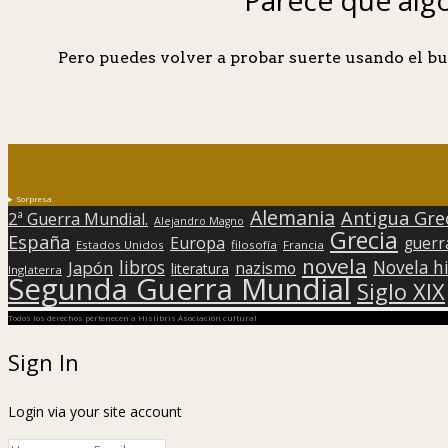
Pero puedes volver a probar suerte usando el bu
Sorpresa
Alemania
Antigua Gre
2ª Guerra Mundial.
Alejandro Magno
Grecia
España
Europa
guerr
Estados Unidos
filosofía
Francia
novela
libros
Japón
Novela hi
nazismo
literatura
Inglaterra
Segunda Guerra Mundial
Siglo XIX
Todos los derechos pertenecen a Hislibris Asociación cultural
Sign In
Login via your site account