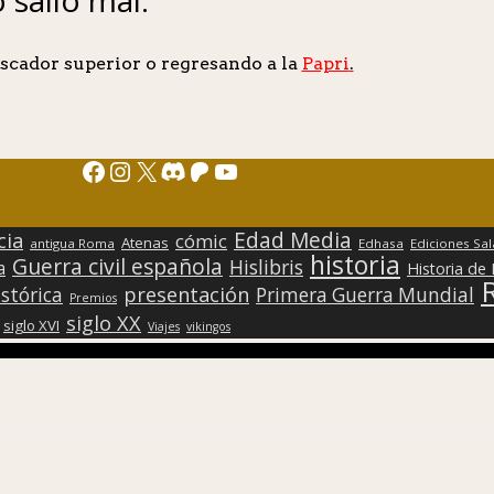
scador superior o regresando a la
Papri
.
Facebook
Instagram
X
Discord
Patreon
YouTube
Edad Media
cia
cómic
Atenas
antigua Roma
Edhasa
Ediciones Sa
historia
Guerra civil española
Hislibris
a
Historia de
presentación
stórica
Primera Guerra Mundial
Premios
siglo XX
siglo XVI
Viajes
vikingos