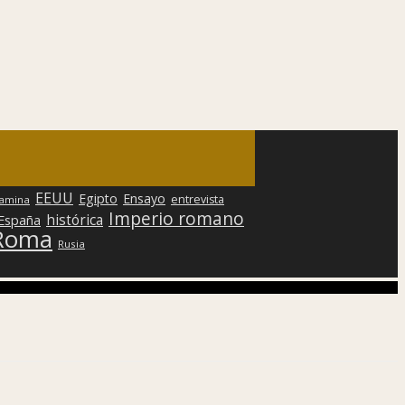
EEUU
Egipto
Ensayo
entrevista
lamina
Imperio romano
histórica
 España
Roma
Rusia