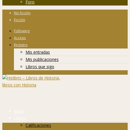
Foro
No ficción
Ficción
Following
Acceso
Registro
Mis entradas
Mis publicaciones
Libros que sigo
Inicio
Libros
Calificaciones