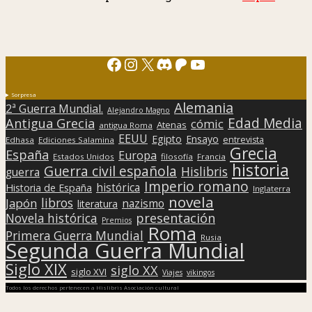
Facebook
Instagram
X
Discord
Patreon
YouTube
Sorpresa
Alemania
2ª Guerra Mundial.
Alejandro Magno
Edad Media
Antigua Grecia
cómic
Atenas
antigua Roma
EEUU
Egipto
Ensayo
entrevista
Edhasa
Ediciones Salamina
Grecia
España
Europa
Estados Unidos
filosofía
Francia
historia
Guerra civil española
Hislibris
guerra
Imperio romano
histórica
Historia de España
Inglaterra
novela
libros
Japón
nazismo
literatura
presentación
Novela histórica
Premios
Roma
Primera Guerra Mundial
Rusia
Segunda Guerra Mundial
Siglo XIX
siglo XX
siglo XVI
Viajes
vikingos
Todos los derechos pertenecen a Hislibris Asociación cultural