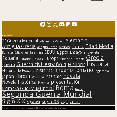
Facebook
Instagram
X
Discord
Patreon
YouTube
Sorpresa
Alemania
2ª Guerra Mundial.
Alejandro Magno
Edad Media
Antigua Grecia
cómic
Atenas
antigua Roma
EEUU
Egipto
Ensayo
entrevista
Edhasa
Ediciones Salamina
Grecia
España
Europa
Estados Unidos
filosofía
Francia
historia
Guerra civil española
Hislibris
guerra
Imperio romano
histórica
Historia de España
Inglaterra
novela
libros
Japón
nazismo
literatura
presentación
Novela histórica
Premios
Roma
Primera Guerra Mundial
Rusia
Segunda Guerra Mundial
Siglo XIX
siglo XX
siglo XVI
Viajes
vikingos
Todos los derechos pertenecen a Hislibris Asociación cultural