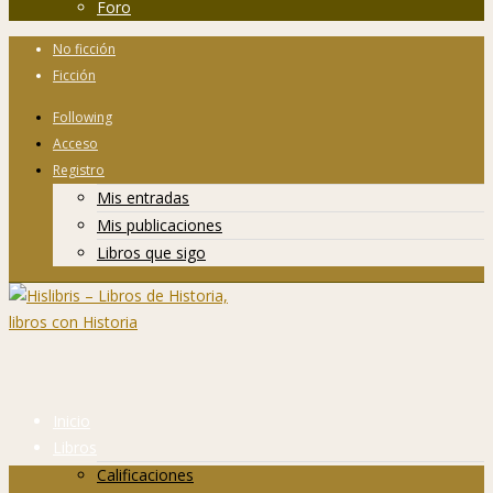
Foro
No ficción
Ficción
Following
Acceso
Registro
Mis entradas
Mis publicaciones
Libros que sigo
Inicio
Libros
Calificaciones