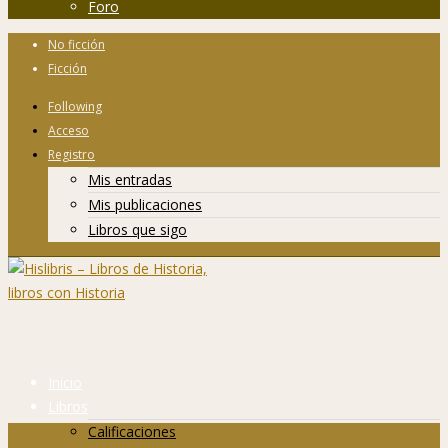
Foro
No ficción
Ficción
Following
Acceso
Registro
Mis entradas
Mis publicaciones
Libros que sigo
Inicio
Libros
Calificaciones