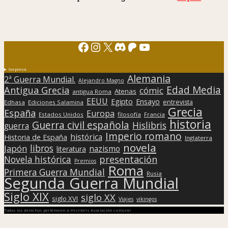
Facebook
Instagram
X
Discord
Patreon
YouTube
Sorpresa
Alemania
2ª Guerra Mundial.
Alejandro Magno
Edad Media
Antigua Grecia
cómic
Atenas
antigua Roma
EEUU
Egipto
Ensayo
entrevista
Edhasa
Ediciones Salamina
Grecia
España
Europa
Estados Unidos
filosofía
Francia
historia
Guerra civil española
Hislibris
guerra
Imperio romano
histórica
Historia de España
Inglaterra
novela
libros
Japón
nazismo
literatura
presentación
Novela histórica
Premios
Roma
Primera Guerra Mundial
Rusia
Segunda Guerra Mundial
Siglo XIX
siglo XX
siglo XVI
Viajes
vikingos
Todos los derechos pertenecen a Hislibris Asociación cultural