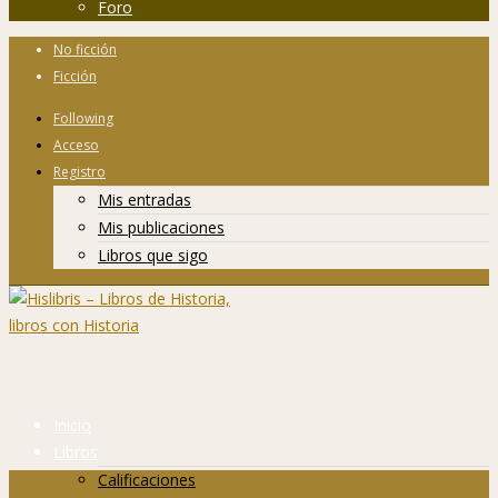
Foro
No ficción
Ficción
Following
Acceso
Registro
Mis entradas
Mis publicaciones
Libros que sigo
Inicio
Libros
Calificaciones