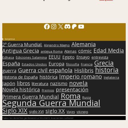
Facebook
Instagram
X
Discord
Patreon
YouTube
Sorpresa
Alemania
2ª Guerra Mundial.
Alejandro Magno
Edad Media
Antigua Grecia
cómic
Atenas
antigua Roma
EEUU
Egipto
Ensayo
entrevista
Edhasa
Ediciones Salamina
Grecia
España
Europa
Estados Unidos
filosofía
Francia
historia
Guerra civil española
Hislibris
guerra
Imperio romano
histórica
Historia de España
Inglaterra
novela
libros
Japón
nazismo
literatura
presentación
Novela histórica
Premios
Roma
Primera Guerra Mundial
Rusia
Segunda Guerra Mundial
Siglo XIX
siglo XX
siglo XVI
Viajes
vikingos
Todos los derechos pertenecen a Hislibris Asociación cultural