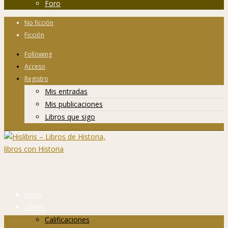
Foro
No ficción
Ficción
Following
Acceso
Registro
Mis entradas
Mis publicaciones
Libros que sigo
Inicio
Libros
Calificaciones