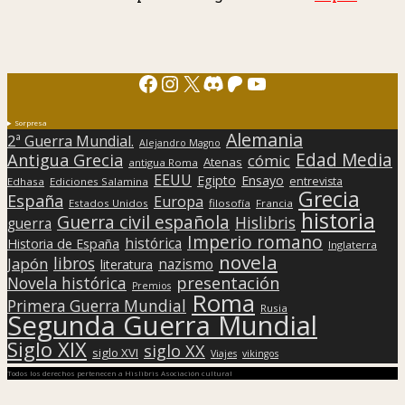
Facebook
Instagram
X
Discord
Patreon
YouTube
Sorpresa
Alemania
2ª Guerra Mundial.
Alejandro Magno
Edad Media
Antigua Grecia
cómic
Atenas
antigua Roma
EEUU
Egipto
Ensayo
entrevista
Edhasa
Ediciones Salamina
Grecia
España
Europa
Estados Unidos
filosofía
Francia
historia
Guerra civil española
Hislibris
guerra
Imperio romano
histórica
Historia de España
Inglaterra
novela
libros
Japón
nazismo
literatura
presentación
Novela histórica
Premios
Roma
Primera Guerra Mundial
Rusia
Segunda Guerra Mundial
Siglo XIX
siglo XX
siglo XVI
Viajes
vikingos
Todos los derechos pertenecen a Hislibris Asociación cultural