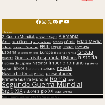
Facebook
Instagram
X
Discord
Patreon
YouTube
Sorpresa
Alemania
2ª Guerra Mundial.
Alejandro Magno
Edad Media
Antigua Grecia
cómic
Atenas
antigua Roma
EEUU
Egipto
Ensayo
entrevista
Edhasa
Ediciones Salamina
Grecia
España
Europa
Estados Unidos
filosofía
Francia
historia
Guerra civil española
Hislibris
guerra
Imperio romano
histórica
Historia de España
Inglaterra
novela
libros
Japón
nazismo
literatura
presentación
Novela histórica
Premios
Roma
Primera Guerra Mundial
Rusia
Segunda Guerra Mundial
Siglo XIX
siglo XX
siglo XVI
Viajes
vikingos
Todos los derechos pertenecen a Hislibris Asociación cultural