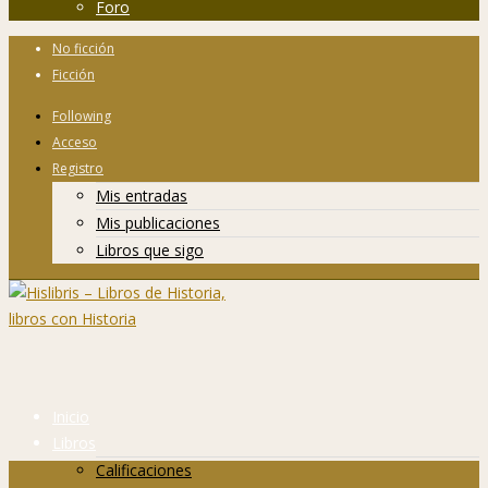
Foro
No ficción
Ficción
Following
Acceso
Registro
Mis entradas
Mis publicaciones
Libros que sigo
Inicio
Libros
Calificaciones