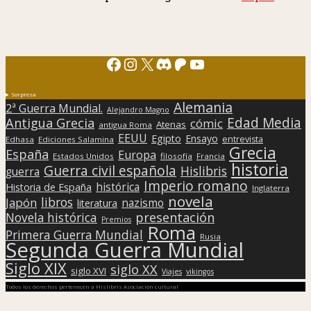
Facebook
Instagram
X
Discord
Patreon
YouTube
Sorpresa
Alemania
2ª Guerra Mundial.
Alejandro Magno
Edad Media
Antigua Grecia
cómic
Atenas
antigua Roma
EEUU
Egipto
Ensayo
entrevista
Edhasa
Ediciones Salamina
Grecia
España
Europa
Estados Unidos
filosofía
Francia
historia
Guerra civil española
Hislibris
guerra
Imperio romano
histórica
Historia de España
Inglaterra
novela
libros
Japón
nazismo
literatura
presentación
Novela histórica
Premios
Roma
Primera Guerra Mundial
Rusia
Segunda Guerra Mundial
Siglo XIX
siglo XX
siglo XVI
Viajes
vikingos
Todos los derechos pertenecen a Hislibris Asociación cultural