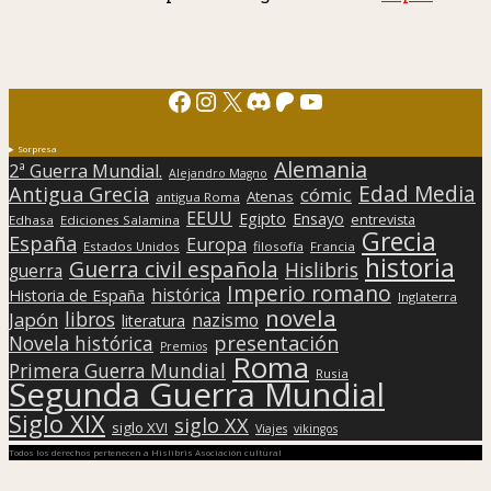
Facebook
Instagram
X
Discord
Patreon
YouTube
Sorpresa
Alemania
2ª Guerra Mundial.
Alejandro Magno
Edad Media
Antigua Grecia
cómic
Atenas
antigua Roma
EEUU
Egipto
Ensayo
entrevista
Edhasa
Ediciones Salamina
Grecia
España
Europa
Estados Unidos
filosofía
Francia
historia
Guerra civil española
Hislibris
guerra
Imperio romano
histórica
Historia de España
Inglaterra
novela
libros
Japón
nazismo
literatura
presentación
Novela histórica
Premios
Roma
Primera Guerra Mundial
Rusia
Segunda Guerra Mundial
Siglo XIX
siglo XX
siglo XVI
Viajes
vikingos
Todos los derechos pertenecen a Hislibris Asociación cultural