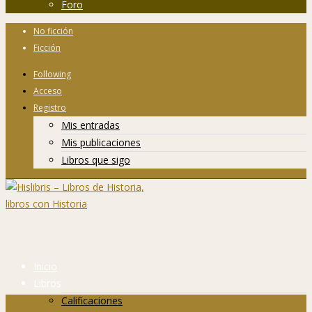
Foro
No ficción
Ficción
Following
Acceso
Registro
Mis entradas
Mis publicaciones
Libros que sigo
Inicio
Libros
Calificaciones