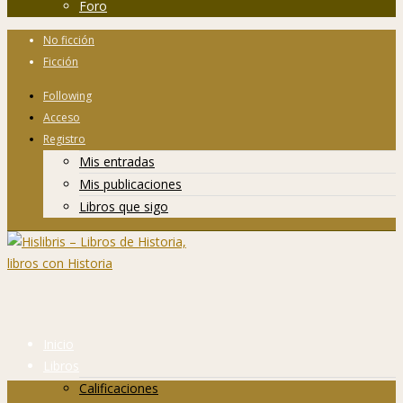
Foro
No ficción
Ficción
Following
Acceso
Registro
Mis entradas
Mis publicaciones
Libros que sigo
Inicio
Libros
Calificaciones