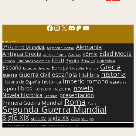
Facebook
Instagram
X
Discord
Patreon
YouTube
Sorpresa
Alemania
2ª Guerra Mundial.
Alejandro Magno
Edad Media
Antigua Grecia
cómic
Atenas
antigua Roma
EEUU
Egipto
Ensayo
entrevista
Edhasa
Ediciones Salamina
Grecia
España
Europa
Estados Unidos
filosofía
Francia
historia
Guerra civil española
Hislibris
guerra
Imperio romano
histórica
Historia de España
Inglaterra
novela
libros
Japón
nazismo
literatura
presentación
Novela histórica
Premios
Roma
Primera Guerra Mundial
Rusia
Segunda Guerra Mundial
Siglo XIX
siglo XX
siglo XVI
Viajes
vikingos
Todos los derechos pertenecen a Hislibris Asociación cultural