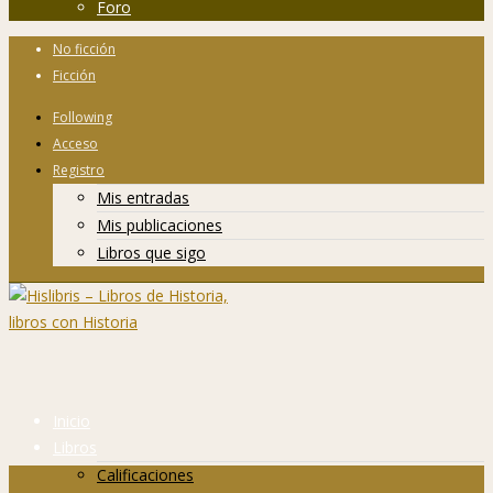
Foro
No ficción
Ficción
Following
Acceso
Registro
Mis entradas
Mis publicaciones
Libros que sigo
Inicio
Libros
Calificaciones