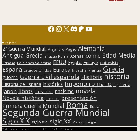
Facebook
Instagram
X
Discord
Patreon
YouTube
Sorpresa
Alemania
2ª Guerra Mundial.
Alejandro Magno
Edad Media
Antigua Grecia
cómic
Atenas
antigua Roma
EEUU
Egipto
Ensayo
entrevista
Edhasa
Ediciones Salamina
Grecia
España
Europa
Estados Unidos
filosofía
Francia
historia
Guerra civil española
Hislibris
guerra
Imperio romano
histórica
Historia de España
Inglaterra
novela
libros
Japón
nazismo
literatura
presentación
Novela histórica
Premios
Roma
Primera Guerra Mundial
Rusia
Segunda Guerra Mundial
Siglo XIX
siglo XX
siglo XVI
Viajes
vikingos
Todos los derechos pertenecen a Hislibris Asociación cultural