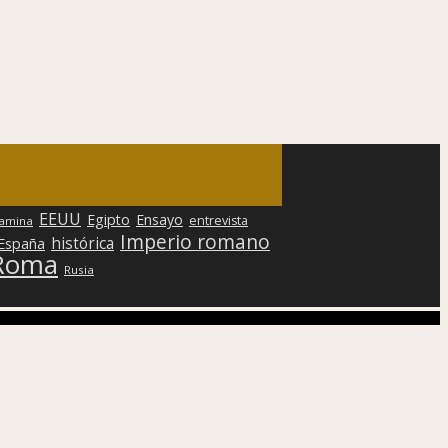
EEUU
Egipto
Ensayo
entrevista
lamina
Imperio romano
histórica
 España
Roma
Rusia