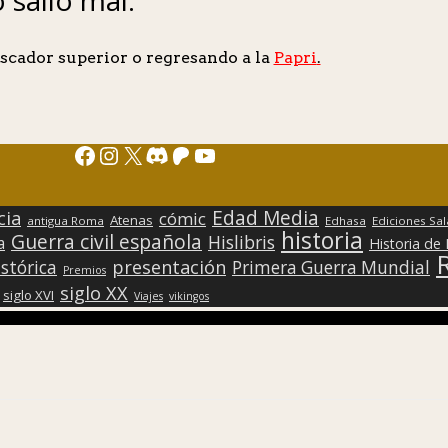
scador superior o regresando a la
Papri
.
Facebook
Instagram
X
Discord
Patreon
YouTube
Edad Media
cia
cómic
Atenas
antigua Roma
Edhasa
Ediciones Sa
historia
Guerra civil española
Hislibris
a
Historia de
presentación
stórica
Primera Guerra Mundial
Premios
siglo XX
siglo XVI
Viajes
vikingos