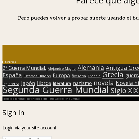
Pero puedes volver a probar suerte usando el bu
Sorpresa
Alemania
Antigua Gre
2ª Guerra Mundial.
Alejandro Magno
Grecia
España
Europa
guerr
Estados Unidos
filosofía
Francia
novela
libros
Japón
Novela hi
nazismo
literatura
Inglaterra
Segunda Guerra Mundial
Siglo XIX
Todos los derechos pertenecen a Hislibris Asociación cultural
Sign In
Login via your site account