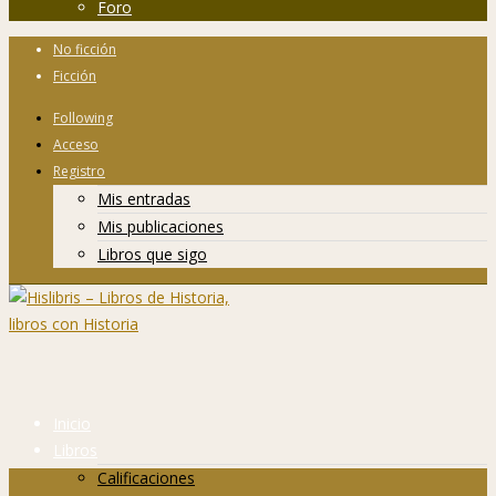
Foro
No ficción
Ficción
Following
Acceso
Registro
Mis entradas
Mis publicaciones
Libros que sigo
Inicio
Libros
Calificaciones