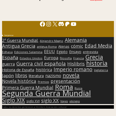
Facebook
Instagram
X
Discord
Patreon
YouTube
Sorpresa
Alemania
2ª Guerra Mundial.
Alejandro Magno
Edad Media
Antigua Grecia
cómic
Atenas
antigua Roma
EEUU
Egipto
Ensayo
entrevista
Edhasa
Ediciones Salamina
Grecia
España
Europa
Estados Unidos
filosofía
Francia
historia
Guerra civil española
Hislibris
guerra
Imperio romano
histórica
Historia de España
Inglaterra
novela
libros
Japón
nazismo
literatura
presentación
Novela histórica
Premios
Roma
Primera Guerra Mundial
Rusia
Segunda Guerra Mundial
Siglo XIX
siglo XX
siglo XVI
Viajes
vikingos
Todos los derechos pertenecen a Hislibris Asociación cultural