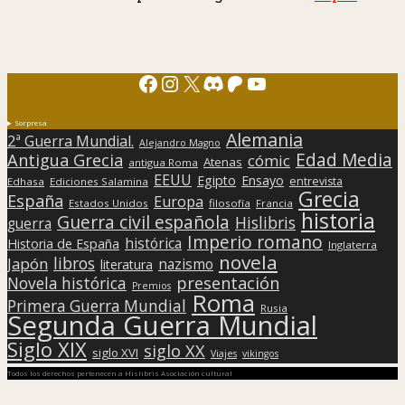
Facebook
Instagram
X
Discord
Patreon
YouTube
Sorpresa
Alemania
2ª Guerra Mundial.
Alejandro Magno
Edad Media
Antigua Grecia
cómic
Atenas
antigua Roma
EEUU
Egipto
Ensayo
entrevista
Edhasa
Ediciones Salamina
Grecia
España
Europa
Estados Unidos
filosofía
Francia
historia
Guerra civil española
Hislibris
guerra
Imperio romano
histórica
Historia de España
Inglaterra
novela
libros
Japón
nazismo
literatura
presentación
Novela histórica
Premios
Roma
Primera Guerra Mundial
Rusia
Segunda Guerra Mundial
Siglo XIX
siglo XX
siglo XVI
Viajes
vikingos
Todos los derechos pertenecen a Hislibris Asociación cultural