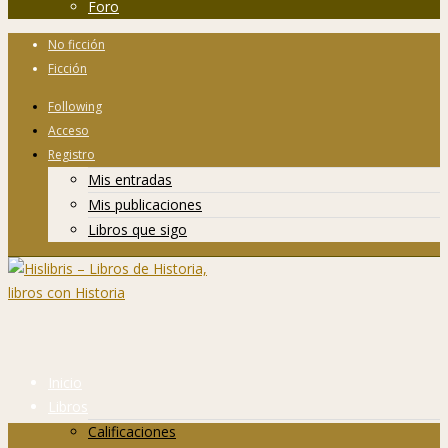
Foro
No ficción
Ficción
Following
Acceso
Registro
Mis entradas
Mis publicaciones
Libros que sigo
Inicio
Libros
Calificaciones