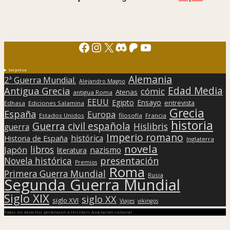
Facebook
Instagram
X
Discord
Patreon
YouTube
Sorpresa
Alemania
2ª Guerra Mundial.
Alejandro Magno
Edad Media
Antigua Grecia
cómic
Atenas
antigua Roma
EEUU
Egipto
Ensayo
entrevista
Edhasa
Ediciones Salamina
Grecia
España
Europa
Estados Unidos
filosofía
Francia
historia
Guerra civil española
Hislibris
guerra
Imperio romano
histórica
Historia de España
Inglaterra
novela
libros
Japón
nazismo
literatura
presentación
Novela histórica
Premios
Roma
Primera Guerra Mundial
Rusia
Segunda Guerra Mundial
Siglo XIX
siglo XX
siglo XVI
Viajes
vikingos
Todos los derechos pertenecen a Hislibris Asociación cultural