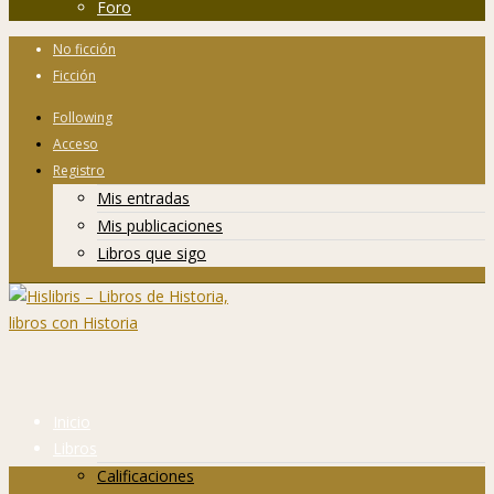
Foro
No ficción
Ficción
Following
Acceso
Registro
Mis entradas
Mis publicaciones
Libros que sigo
Inicio
Libros
Calificaciones